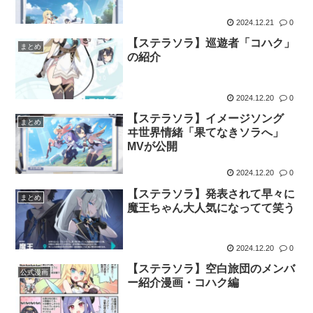
2024.12.21
0
【ステラソラ】巡遊者「コハク」
まとめ
の紹介
2024.12.20
0
【ステラソラ】イメージソング
まとめ
ヰ世界情緒「果てなきソラへ」
MVが公開
2024.12.20
0
【ステラソラ】発表されて早々に
まとめ
魔王ちゃん大人気になってて笑う
2024.12.20
0
【ステラソラ】空白旅団のメンバ
公式漫画
ー紹介漫画・コハク編