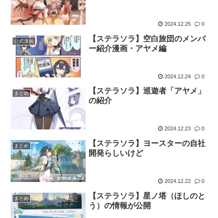
2024.12.25
0
【ステラソラ】空白旅団のメンバ
公式漫画
ー紹介漫画・アヤメ編
2024.12.24
0
【ステラソラ】巡遊者「アヤメ」
まとめ
の紹介
2024.12.23
0
【ステラソラ】ヨースターの自社
まとめ
開発らしいけど
2024.12.22
0
【ステラソラ】星ノ塔（ほしのと
まとめ
う）の情報が公開