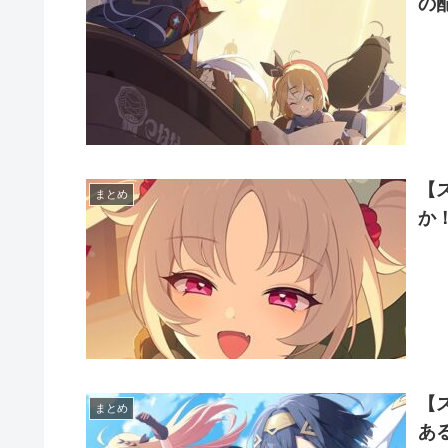
の
【
まとめ
か
【
まとめ
あ