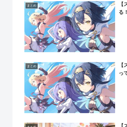
【
まとめ
る
【
まとめ
っ
【
まとめ