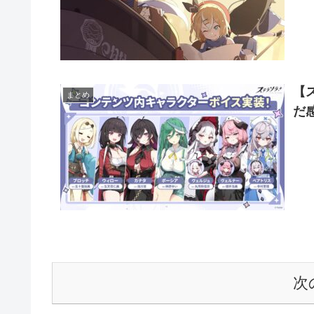
【
まとめ
だ
次