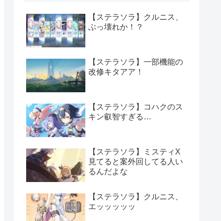
【ステラソラ】クルニス、
ぶっ壊れか！？
【ステラソラ】一部機能の
改修キタアア！
【ステラソラ】コハクのス
キン叡智すぎる…
【ステラソラ】ミスティX
見てると案外回してる人い
るんだよな
【ステラソラ】クルニス、
エッッッッッ