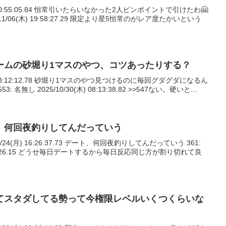
(木) 20:55:05.84 恒常引いたらいなかった2人ピンポイントで引けたわ🤗
/11/06(木) 19:58:27.29 限定より星5恒常のがレア度たかいという
ームの砂堀り1マスのやつ、コツあったりする？
0(木) 08:12:12.78 砂堀り1マスのやつ見つけるのに毎回グダグダになるん
無し 2025/10/30(木) 08:13:38.82 >>547ない。硬いと...
、何回夜釣りしてんだっていう
11/24(月) 16:26:37.73 デート、何回夜釣りしてんだっていう 361:
 02:05:26.15 どうせ毎日デートするから毎日反応同じ方が割り切れて良
てスタダしてる勢って今権限レベルいくつくらいな