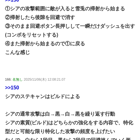
①シアの攻撃範囲に敵が入ると雪兎の掃射から始まる
②掃射したら後隙を回避で消す
③そのまま回避ボタン長押しして一瞬だけダッシュを出す
(コンボをリセットする)
④また掃射から始まるので①に戻る
こんな感じ
166:
名無し
2025/11/06(木) 12:08:21.07
>>150
シアのステキャンはビルドによる
シアの通常攻撃は白→黒→白→黒を繰り返す行動
シアの素質(ビルド)はどちらかの強化をする内容で、特化
型だと可能な限り特化した攻撃の頻度を上げたい