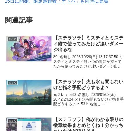
16日に開始。限定巡遊者「オトハ」も同時に登場
関連記事
【ステラソラ】ミスティとミステ
まとめ
ィ餅で使ってみたけど凄いダメー
ジ出るな
89: 名無し 2025/10/26(日) 13:17:37.50 ミ
スティとミスティ餅いつの間にか持って
たから使ってみたけど凄いダメージ出る
な 105: 名無し 2025/10/26(日)
13:24:32.40 ミスティ微妙って評価じゃ...
【ステラソラ】火も水も闇もない
まとめ
けど指名手配どうするよ？
元スレ： 530: 名無し 2026/01/02(金)
20:42:24.24 火も水も闇もないけど指名手
配どうするよ？ 531: 名無し
2026/01/02(金) 20:42:38.61 火と風と闇か
535: 名無し 2026/01/...
【ステラソラ】俺がわかる限りの
まとめ
徽章効果まとめとくね！分かっち