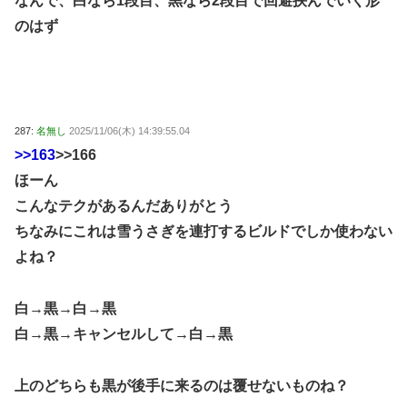
なんで、白なら1段目、黒なら2段目で回避挟んでいく形
のはず
287:
名無し
2025/11/06(木) 14:39:55.04
>>163
>>166
ほーん
こんなテクがあるんだありがとう
ちなみにこれは雪うさぎを連打するビルドでしか使わない
よね？
白→黒→白→黒
白→黒→キャンセルして→白→黒
上のどちらも黒が後手に来るのは覆せないものね？