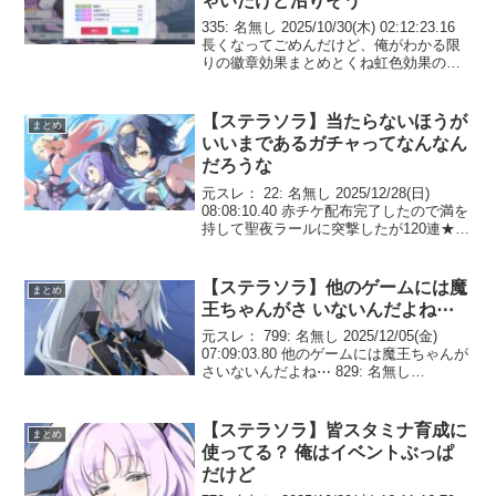
ゃいたけど沼りそう
335: 名無し 2025/10/30(木) 02:12:23.16
長くなってごめんだけど、俺がわかる限
りの徽章効果まとめとくね虹色効果の数
値もわかるやつは書いておく◯属性は流
石にそのキャラに合った属性しか出てこ
ないっぽい 1.三角Lv7...
【ステラソラ】当たらないほうが
まとめ
いいまであるガチャってなんなん
だろうな
元スレ： 22: 名無し 2025/12/28(日)
08:08:10.40 赤チケ配布完了したので満を
持して聖夜ラールに突撃したが120連★5
が1つたりとも出ず天井到達おかげで次回
の闇アタッカーは楽勝だぜ！本当に80～
120連あたりの緊張...
【ステラソラ】他のゲームには魔
まとめ
王ちゃんがさ いないんだよね⋯
元スレ： 799: 名無し 2025/12/05(金)
07:09:03.80 他のゲームには魔王ちゃんが
さいないんだよね⋯ 829: 名無し
2025/12/05(金) 07:59:14.83 魔王ちゃんの
かわいい絵はなんぼあってもいい ...
【ステラソラ】皆スタミナ育成に
まとめ
使ってる？ 俺はイベントぶっぱ
だけど