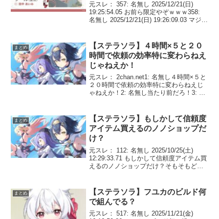
元スレ： 357: 名無し 2025/12/21(日)
19:25:54.05 お前ら限定やぞｗｗｗ358:
名無し 2025/12/21(日) 19:26:09.03 マジで
限定で草 359: 名無し 2025/12/21(日)
19:2...
【ステラソラ】４時間×５と２０
まとめ
時間で依頼の効率特に変わらねえ
じゃねえか！
元スレ： 2chan.net1: 名無し４時間×５と
２０時間で依頼の効率特に変わらねえじ
ゃねえか！2: 名無し当たり前だろ！3: 名
無し90チトセ90フリージア80テレサで星
7行けた4: 名無しいや当たり前ではない長
時間依頼で出す方が得だっ...
【ステラソラ】もしかして信頼度
まとめ
アイテム買えるのノノショップだ
け？
元スレ： 112: 名無し 2025/10/25(土)
12:29:33.71 もしかして信頼度アイテム買
えるのノノショップだけ？そもそもどこ
で手に入るもんだっけ 116: 名無し
2025/10/25(土) 12:30:28.10 >>1...
【ステラソラ】フユカのビルド何
まとめ
で組んでる？
元スレ： 517: 名無し 2025/11/21(金)