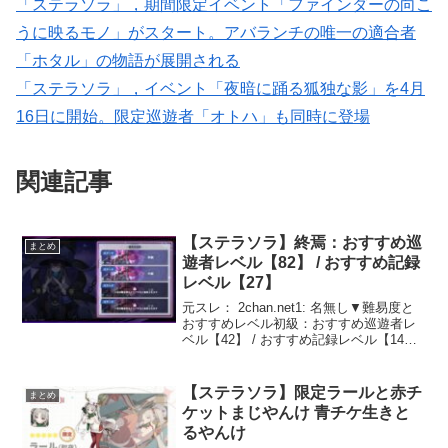
「ステラソラ」，期間限定イベント「ファインダーの向こ
うに映るモノ」がスタート。アバランチの唯一の適合者
「ホタル」の物語が展開される
「ステラソラ」，イベント「夜暗に踊る狐独な影」を4月
16日に開始。限定巡遊者「オトハ」も同時に登場
関連記事
【ステラソラ】終焉：おすすめ巡
まとめ
遊者レベル【82】 / おすすめ記録
レベル【27】
元スレ： 2chan.net1: 名無し▼難易度と
おすすめレベル初級：おすすめ巡遊者レ
ベル【42】 / おすすめ記録レベル【14】
中級：おすすめ巡遊者レベル【62】 / お
すすめ記録レベル【17】上級：おすすめ
巡遊者レベル【72】 / おす...
【ステラソラ】限定ラールと赤チ
まとめ
ケットまじやんけ 青チケ生きと
るやんけ