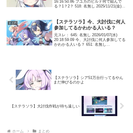
16:16:50.86 フユカのビルド何で組んで
る？1？2？ 518: 名無し 2025/11/21(金)
16:17:57.49 >>517餅ありなら1またはハ
イブリッド餅なしなら2...
【ステラソラ】今、大討伐に何人
まとめ
参加してるかわかる人いる？
元スレ： 645: 名無し 2026/01/07(水)
20:18:59.09 今、大討伐に何人参加してる
かわかる人いる？ 651: 名無し
2026/01/07(水) 20:56:09.91 >>64563991
658: 名無し 202...
【ステラソラ】シア51万台行ってるやん
まだ伸びるのかよ
【ステラソラ】大討伐作戦が待ち遠しい
ホーム
まとめ