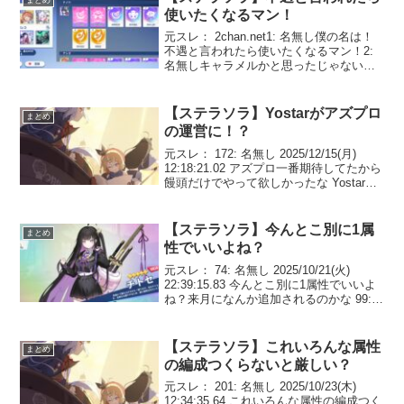
使いたくなるマン！
元スレ： 2chan.net1: 名無し僕の名は！
不遇と言われたら使いたくなるマン！2:
名無しキャラメルかと思ったじゃないか
真の不遇であるキャラメル使え3: 名無し
マジで左から不遇・不遇・不遇で恐れ入
る…4: 名無しそいつらはむしろ弱いの...
【ステラソラ】Yostarがアズプロ
まとめ
の運営に！？
元スレ： 172: 名無し 2025/12/15(月)
12:18:21.02 アズプロ一番期待してたから
饅頭だけでやって欲しかったな Yostarが
「アズールプロミリア」の共同パブリッ
シング権を取得！今後はManjuu Gameと
もに日本...
【ステラソラ】今んとこ別に1属
まとめ
性でいいよね？
元スレ： 74: 名無し 2025/10/21(火)
22:39:15.83 今んとこ別に1属性でいいよ
ね？来月になんか追加されるのかな 99:
名無し 2025/10/21(火) 22:46:41.77 >>74
なんとか戦の初級で2属性縛...
【ステラソラ】これいろんな属性
まとめ
の編成つくらないと厳しい？
元スレ： 201: 名無し 2025/10/23(木)
12:34:35.64 これいろんな属性の編成つく