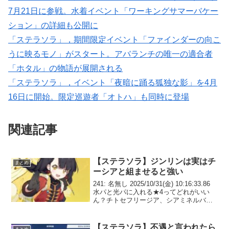
7月21日に参戦。水着イベント「ワーキングサマーバケー
ション」の詳細も公開に
「ステラソラ」，期間限定イベント「ファインダーの向こ
うに映るモノ」がスタート。アバランチの唯一の適合者
「ホタル」の物語が展開される
「ステラソラ」，イベント「夜暗に踊る狐独な影」を4月
16日に開始。限定巡遊者「オトハ」も同時に登場
関連記事
【ステラソラ】ジンリンは実はチ
まとめ
ーシアと組ませると強い
241: 名無し 2025/10/31(金) 10:16:33.86
水パと光パに入れる★4ってどれがいい
ん？チトセフリージア、シアミネルバま
では確定として 242: 名無し
2025/10/31(金) 10:21:11.85 水はテレサ
光...
【ステラソラ】不遇と言われたら
まとめ