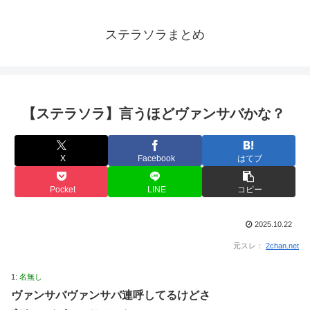
ステラソラまとめ
【ステラソラ】言うほどヴァンサバかな？
X
Facebook
はてブ
Pocket
LINE
コピー
2025.10.22
元スレ：
2chan.net
1:
名無し
ヴァンサバヴァンサバ連呼してるけどさ