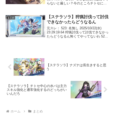
らないと厳しい？今のところチトセに合
わせて水着編成しか出来てないんだけど
204: 名無し 2025/10/23(木) 12:37:4...
【ステラソラ】狩猟討伐って討伐
まとめ
できなかったらどうなるん
元スレ： 523: 名無し 2025/10/22(水)
23:29:19.64 狩猟討伐って討伐できなかっ
たらどうなるん怖くてやってないわ 525:
名無し 2025/10/22(水) 23:31:11.88 >>523
スタミナ返ってくるよ...
【ステラソラ】ナズナは長生きすると思
う
【ステラソラ】チトセ中心の水パは主力
スキル強化と通常強化するのどっちがい
いんだろ
ホーム
まとめ