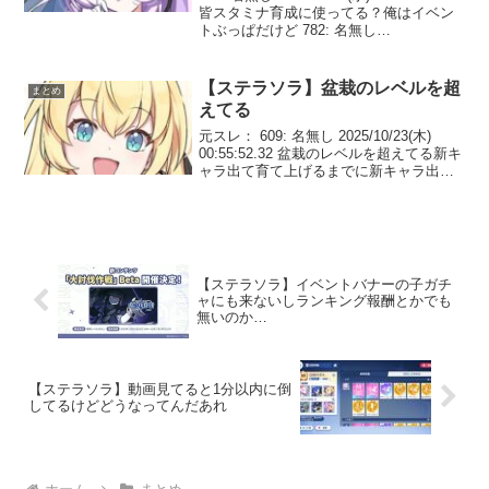
皆スタミナ育成に使ってる？俺はイベン
トぶっぱだけど 782: 名無し
2025/10/29(水) 16:13:59.40 >>779イベン
ト感謝の160周だからな 785...
【ステラソラ】盆栽のレベルを超
まとめ
えてる
元スレ： 609: 名無し 2025/10/23(木)
00:55:52.32 盆栽のレベルを超えてる新キ
ャラ出て育て上げるまでに新キャラ出て
使わないまである。 611: 名無し
2025/10/23(木) 00:57:26.38 >>60...
【ステラソラ】イベントバナーの子ガチ
ャにも来ないしランキング報酬とかでも
無いのか…
【ステラソラ】動画見てると1分以内に倒
してるけどどうなってんだあれ