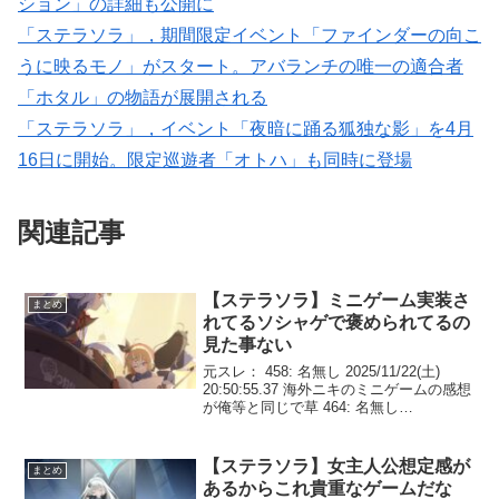
ション」の詳細も公開に
「ステラソラ」，期間限定イベント「ファインダーの向こ
うに映るモノ」がスタート。アバランチの唯一の適合者
「ホタル」の物語が展開される
「ステラソラ」，イベント「夜暗に踊る狐独な影」を4月
16日に開始。限定巡遊者「オトハ」も同時に登場
関連記事
【ステラソラ】ミニゲーム実装さ
まとめ
れてるソシャゲで褒められてるの
見た事ない
元スレ： 458: 名無し 2025/11/22(土)
20:50:55.37 海外ニキのミニゲームの感想
が俺等と同じで草 464: 名無し
2025/11/22(土) 20:55:21.84 ミニゲーム実
装されてるソシャゲで褒められてるの...
【ステラソラ】女主人公想定感が
まとめ
あるからこれ貴重なゲームだな