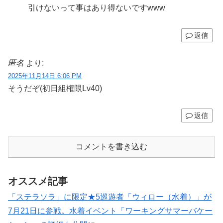
引けないって事はあり得ないですwww
返信
匿名
より:
2025年11月14日 6:06 PM
そうだぞ(初日組権限Lv40)
返信
コメントを書き込む
オススメ記事
「ステラソラ」に限定★5巡遊者「ウィロー（水着）」が
7月21日に参戦。水着イベント「ワーキングサマーバケー