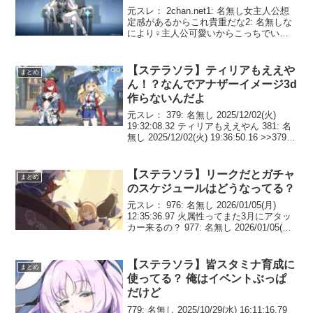
元スレ： 2chan.net1: 名無し女主人公想
定感があるからこれ貴重だな2: 名無しな
により♀主人公可愛いからこっちでいい
だろ3: 名無しかわいい4: 名無しこの世界
男いないの？5: 名無しヨースターだよ？
いるわけないじゃん6: 名無し...
【ステラソラ】ティリアもええや
まとめ
ん！？なんでアナザーイメージ3d
作らないんだよ
元スレ： 379: 名無し 2025/12/02(火)
19:32:08.32 ティリアもええやん 381: 名
無し 2025/12/02(火) 19:36:50.16 >>379こ
れ2Dしか用意してないのマジで草誰が課
金するん 391: ...
【ステラソラ】リークだとガチャ
まとめ
のスケジュールはどうなってる？
元スレ： 976: 名無し 2026/01/05(月)
12:35:36.97 火属性ってまた3月にアタッ
カー来るの？ 977: 名無し 2026/01/05(月)
12:37:34.47 リークだとフィレン→土クル
ニス→火アタだっけか 9...
【ステラソラ】皆スタミナ育成に
まとめ
使ってる？ 俺はイベントぶっぱ
だけど
779: 名無し 2025/10/29(水) 16:11:16.79