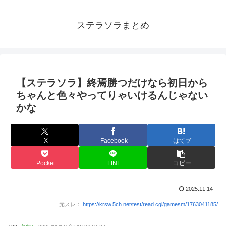
ステラソラまとめ
【ステラソラ】終焉勝つだけなら初日から
ちゃんと色々やってりゃいけるんじゃない
かな
X
Facebook
はてブ
Pocket
LINE
コピー
2025.11.14
元スレ：
https://krsw.5ch.net/test/read.cgi/gamesm/1763041185/