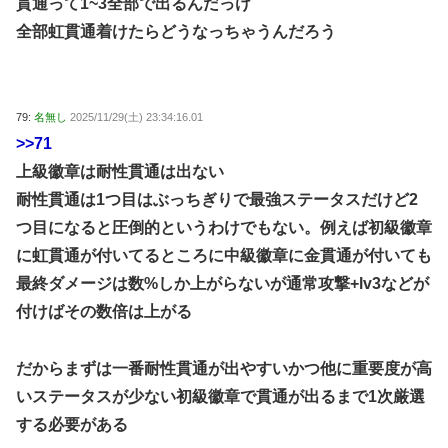
貫通って1~3全部で出るんだっけ
全部虹貫通着けたらどうなっちゃうんだろう
79:
名無し
2025/11/29(土) 23:34:16.01
>>71
上級徽章は耐性貫通は出ない
耐性貫通は1つ目はぶっちぎりで最強ステータスだけど2
つ目になると圧倒的というわけでもない。例えば初級徽章
に虹貫通が付いてるところに中級徽章に金貫通が付いても
最終ダメージは数%しか上がらないが通常攻撃+lv3などが
付けばその数倍は上がる
だからまずは一番耐性貫通が出やすいかつ他に重要度が高
いステータスが少ない初級徽章で貫通が出るまで1次厳選
する必要がある