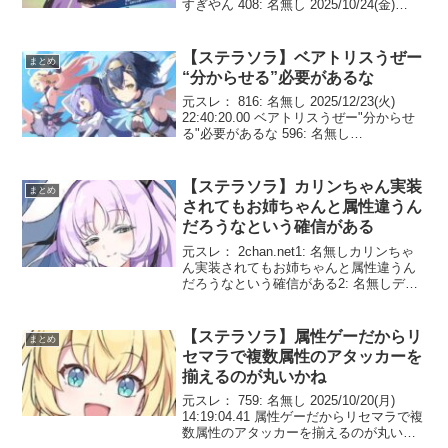
すぎやん 408: 名無し 2025/10/24(金)
00:15:23.55 >>401１２０連で完凸出来る
可能性は0.027％ら...
【ステラソラ】ベアトリスうぜー
まとめ
“分からせる”必要があるな
元スレ： 816: 名無し 2025/12/23(火)
22:40:20.00 ベアトリスうぜー"分からせ
る"必要があるな 596: 名無し
2025/12/23(火) 18:54:16.17 頂上決戦のベ
アトリスのボイスが糞うぜぇ・・・ ...
【ステラソラ】カリンちゃん実装
まとめ
されてもお姉ちゃんと属性違うん
だろうなという確信がある
元スレ： 2chan.net1: 名無しカリンちゃ
ん実装されてもお姉ちゃんと属性違うん
だろうなという確信がある2: 名無しデス
デスデスデス！！！3: 名無しお姉さんに
手を出してほしくなければ…わかるよ
ね？4: 名無しお姉ちゃんの代わりに満
【ステラソラ】属性ゲーだからリ
まとめ
足...
セマラで複数属性のアタッカーを
揃えるのが丸いかね
元スレ： 759: 名無し 2025/10/20(月)
14:19:04.41 属性ゲーだからリセマラで複
数属性のアタッカーを揃えるのが丸いか