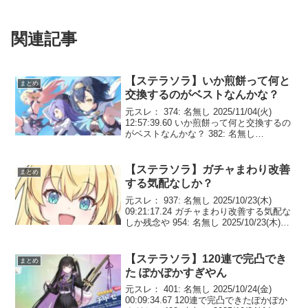
関連記事
【ステラソラ】いか煎餅って何と
まとめ
交換するのがベストなんかな？
元スレ： 374: 名無し 2025/11/04(火)
12:57:39.60 いか煎餅って何と交換するの
がベストなんかな？ 382: 名無し
2025/11/04(火) 12:59:58.67 >>374イベン
ト称号（5000）・超高速塔...
【ステラソラ】ガチャまわり改善
まとめ
する気配なしか？
元スレ： 937: 名無し 2025/10/23(木)
09:21:17.24 ガチャまわり改善する気配な
しか残念や 954: 名無し 2025/10/23(木)
09:41:07.06 >>937よく知らないけどガチ
ャ周り簡単に緩和したら...
【ステラソラ】120連で完凸でき
まとめ
た ぽかぽかすぎやん
元スレ： 401: 名無し 2025/10/24(金)
00:09:34.67 120連で完凸できたぽかぽか