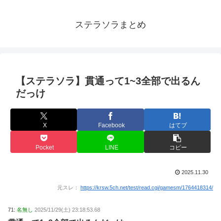
ステラソラまとめ
【ステラソラ】貫通って1~3全部で出るん
だっけ
X
Facebook
はてブ
Pocket
LINE
コピー
2025.11.30
元スレ：
https://krsw.5ch.net/test/read.cgi/gamesm/1764418314/
71:
名無し
2025/11/29(土) 23:18:53.68