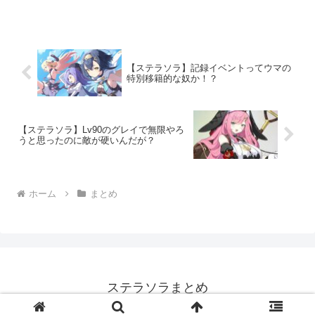
ね・限定20連でチトセ(水アタッカー)引
く・恒常30連でナノハ(風アタッカー)かグ
レイ(地アタッカ...
【ステラソラ】記録イベントってウマの
特別移籍的な奴か！？
【ステラソラ】Lv90のグレイで無限やろ
うと思ったのに敵が硬いんだが？
ホーム
まとめ
ステラソラまとめ
© 2024 ステラソラまとめ.