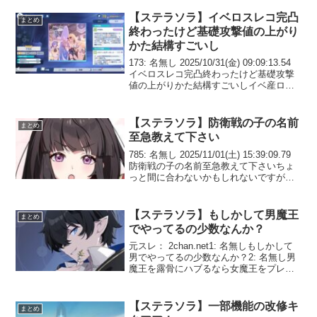
まめくってくれるんです...
【ステラソラ】イベロスレコ完凸
まとめ
終わったけど基礎攻撃値の上がり
かた結構すごいし
173: 名無し 2025/10/31(金) 09:09:13.54
イベロスレコ完凸終わったけど基礎攻撃
値の上がりかた結構すごいしイベ産ロス
レコ取り逃がしたくないな179: 名無し
2025/10/31(金) 09:14:35.53 >>...
【ステラソラ】防衛戦の子の名前
まとめ
至急教えて下さい
785: 名無し 2025/11/01(土) 15:39:09.79
防衛戦の子の名前至急教えて下さいちょ
っと間に合わないかもしれないですが
786: 名無し 2025/11/01(土) 15:42:47.23
>>785【地理協会・従業員...
【ステラソラ】もしかして男魔王
まとめ
でやってるの少数なんか？
元スレ： 2chan.net1: 名無しもしかして
男でやってるの少数なんか？2: 名無し男
魔王を露骨にハブるなら女魔王をプレイ
アブルで最初から出しとけよ3: 名無し女
性ユーザー向けだろ4: 名無し女子魔王は
かなり人気獲得したな5: 名無しど...
【ステラソラ】一部機能の改修キ
まとめ