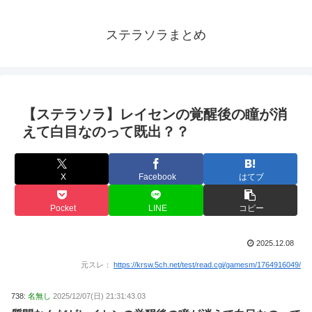
ステラソラまとめ
【ステラソラ】レイセンの覚醒後の瞳が消
えて白目なのって既出？？
X
Facebook
はてブ
Pocket
LINE
コピー
2025.12.08
元スレ：
https://krsw.5ch.net/test/read.cgi/gamesm/1764916049/
738:
名無し
2025/12/07(日) 21:31:43.03