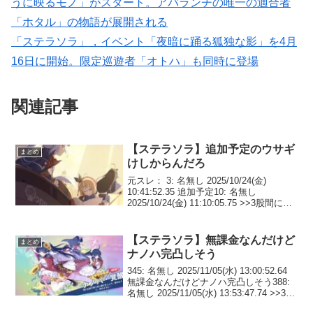
うに映るモノ」がスタート。アバランチの唯一の適合者
「ホタル」の物語が展開される
「ステラソラ」，イベント「夜暗に踊る狐独な影」を4月
16日に開始。限定巡遊者「オトハ」も同時に登場
関連記事
【ステラソラ】追加予定のウサギ
まとめ
けしからんだろ
元スレ： 3: 名無し 2025/10/24(金)
10:41:52.35 追加予定10: 名無し
2025/10/24(金) 11:10:05.75 >>3股間にほ
くろあるやん！股間にほくろあるやん！
6: 名無し 2025/10/24(...
【ステラソラ】無課金なんだけど
まとめ
ナノハ完凸しそう
345: 名無し 2025/11/05(水) 13:00:52.64
無課金なんだけどナノハ完凸しそう388:
名無し 2025/11/05(水) 13:53:47.74 >>345
どこ指をかけてるんですか完凸でそのま