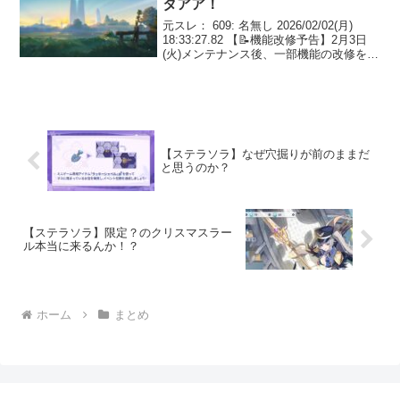
タアア！
元スレ： 609: 名無し 2026/02/02(月)
18:33:27.82 【📝機能改修予告】2月3日
(火)メンテナンス後、一部機能の改修を実
施予定です！ ▼詳細は下記のお知らせを
ご確認ください✅stellasora.jp/news/2...
【ステラソラ】なぜ穴掘りが前のままだ
と思うのか？
【ステラソラ】限定？のクリスマスラー
ル本当に来るんか！？
ホーム
まとめ