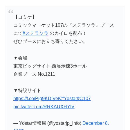
【コミケ】
コミックマーケット107の『ステラソラ』ブース
にて
#ステラソラ
のカイロを配布！
ぜひブースにお立ち寄りください。
▼会場
東京ビッグサイト 西展示棟3ホール
企業ブース No.1211
▼特設サイト
https://t.co/Pig9KDIVeK
#Yostar
#C107
pic.twitter.com/RRKAUXHYfV
— Yostar情報局 (@yostarjp_info)
December 8,