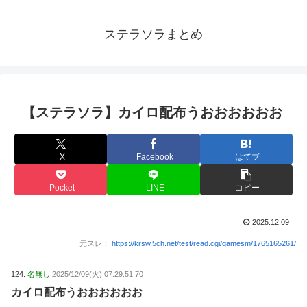
ステラソラまとめ
【ステラソラ】カイロ配布うおおおおおお
X
Facebook
はてブ
Pocket
LINE
コピー
2025.12.09
元スレ：
https://krsw.5ch.net/test/read.cgi/gamesm/1765165261/
124:
名無し
2025/12/09(火) 07:29:51.70
カイロ配布うおおおおおお