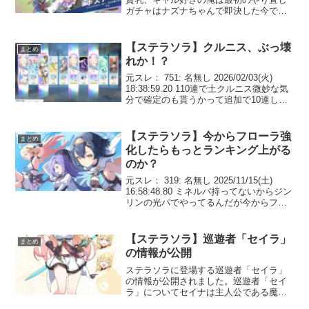
ガチャはナズナちゃんで即決した今でも
演出ありにしてショッピングカートで爆
走するナズナちゃんを微笑ましく見てる
170: 名無し 202...
【ステラソラ】クルニス、ぶっ壊
まとめ
れか！？
元スレ： 751: 名無し 2026/02/03(火)
18:38:59.20 110連で土クルニス微妙な気
分で確定のも貰うかって追加で10連した
ら土クルニス2枚抜きして感情バグりそう
755: 名無し 2026/02/03(火) 18:4...
【ステラソラ】今からフローラ強
まとめ
化したらもっとランキング上がる
のか？
元スレ： 319: 名無し 2025/11/15(土)
16:58:48.80 ミネルバ持ってないからジン
リンの光パでやってるんだが今からフロ
ーラ強化したらもっとランキング上がる
のか？ 324: 名無し 2025/11/15(土) 17:0...
【ステラソラ】巡遊者「セイラ」
まとめ
の情報が公開
ステラソラに登場する巡遊者「セイラ」
の情報が公開されました。巡遊者「セイ
ラ」についてセイナは主人公である魔王
と共に旅をする巡遊者ギルド「空白旅