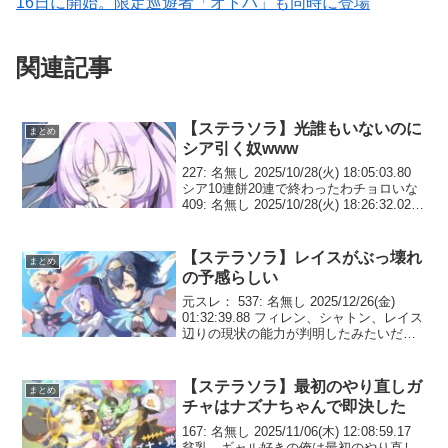
16日に開始。限定巡遊者「オトハ」も同時に登場
関連記事
【ステラソラ】光誰もいないのに
まとめ
シア引く奴www
227: 名無し 2025/10/28(火) 18:05:03.80
シア10連餅20連で終わったわチョロいな
409: 名無し 2025/10/28(火) 18:26:32.02
つかよく見たらわいの手持ちの光シアし
かおらんやんけ 410...
【ステラソラ】レイスがぶっ壊れ
まとめ
の予感らしい
元スレ： 537: 名無し 2025/12/26(金)
01:32:39.88 フィレン、シャトン、レイス
辺りの現状の能力が判明したみたいだ特
にレイスがぶっ壊れの予感らしい😎素質
に最終与ダメージUPみたいなのがあって
全部のバフとかに乗っかる...
【ステラソラ】最初のやり直しガ
まとめ
チャはナズナちゃんで即決した
167: 名無し 2025/11/06(木) 12:08:59.17
貧乳、ギャル好きの俺は最初のやり直し