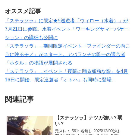
オススメ記事
「ステラソラ」に限定★5巡遊者「ウィロー（水着）」が
7月21日に参戦。水着イベント「ワーキングサマーバケー
ション」の詳細も公開に
「ステラソラ」，期間限定イベント「ファインダーの向こ
うに映るモノ」がスタート。アバランチの唯一の適合者
「ホタル」の物語が展開される
「ステラソラ」，イベント「夜暗に踊る狐独な影」を4月
16日に開始。限定巡遊者「オトハ」も同時に登場
関連記事
【ステラソラ】ナツカ強い？弱
まとめ
い？
元スレ： 561: 名無し 2025/12/09(火)