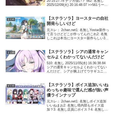
20:15:27.78 ナツカ強い？ 562: 名無し
2025/12/09(火) 20:16:48.07 >>561うーん
🧐ロスレコが今んとこうんちしかないの
で強さわからん🥺 566...
【ステラソラ】ヨースターの自社
まとめ
開発らしいけど
元スレ： 2chan.net1: 名無しYostar新作っ
て言うけどどこが作ってんのこれ2: 名無
しこれは本当にヨースター新作らしい3:
名無し自社開発します！って言い始めた
のつい最近だと思ったらもう出来た
の！？あらかじめ作ってたのかな…4...
【ステラソラ】シアの通常キャン
まとめ
セルよくわかってないんだけど
510: 名無し 2025/11/05(水) 16:36:38.84
シアの通常キャンセルよくわかってない
んだけど、シアが腕上げてウサギユニッ
トが現れた瞬間に回避でキャンセルすれ
ば、攻撃発生保証されてるから、これを
繰り返すであってる？ 52...
【ステラソラ】ボイス追加いいね
まとめ
めっちゃ趣味で選んだ感が強い声
優ラインナップ
元スレ： 2chan.net1: 名無しボイス追加
いいねまお2: 名無し塔内部もボイス追
加？3: 名無し店員にボイス？4: 名無しつ
まりプレイアブルの伏線まおね！！5: 名