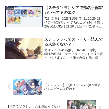
無し魔王ちゃんくんもそのうち…？6: 名
無しベアトリスちゃんに罵られ...
【ステラソラ】シアで指名手配37
まとめ
万いってるのエグ
723: 名無し 2025/11/03(月) 21:19:29.02
指名手配37万いってるのエグ 744: 名無し
2025/11/03(月) 21:28:39.17 >>723チトセ
より全然強いなチトセ全力してたやつど
うすんのこれ 75...
ステラソラってストーリー読んで
まとめ
る人多くない？
元スレ： 984: 名無し 2026/01/21(水)
00:18:06.84 ステラソラってストーリー読
んでる人多くない？俺は自分も他も報酬
目当てでスキップがデフォだと思ってた
929: 名無し 2026/01/20(火) 20:45:2...
【ステラソラ】穴掘りでいい…操作量多
いミニゲームは疲れる…
【ステラソラ】ナツカ全然回ってない