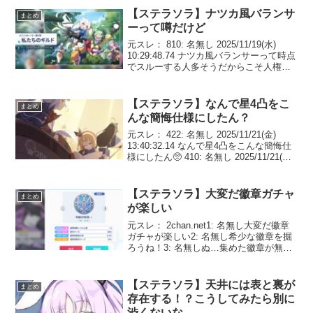
386: 名無し 2025...
【ステラソラ】ナツカ風バランサ
まとめ
ーって噂だけど
元スレ： 810: 名無し 2025/11/19(水)
10:29:48.74 ナツカ風バランサーって時点
でスルーする人多そうだからこそ人権に
なると予想ナノハ再評価路線もあり得る
814: 名無し 2025/11/19(水) 10:32:3...
【ステラソラ】なんで星4凸をこ
まとめ
んな簡悔仕様にしたん？
元スレ： 422: 名無し 2025/11/21(金)
13:40:32.14 なんで星4凸をこんな簡悔仕
様にしたん🥺 410: 名無し 2025/11/21(金)
12:55:08.18 俺のフローラ120連交換まで
引いて0.5凸なんだけ...
【ステラソラ】大変だ徽章ガチャ
まとめ
が楽しい
元スレ： 2chan.net1: 名無し大変だ徽章
ガチャが楽しい2: 名無し希少な徽章を掘
ろうね！3: 名無しぬ…集めた徽章が無限
に溶ける…4: 名無し勲章よくわからんま
お5: 名無し育成ひと段落ついたらやる気
をそこに使えばいいまお6: 名...
【ステラソラ】天井には表と裏が
まとめ
存在する！？こうしてみたら別に
渋くないな