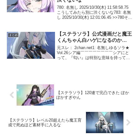
780: 名無し 2025/10/30(木) 11:58:58.75
こうしてみたら別に渋くないな783: 名無
し 2025/10/30(木) 12:01:06.45 >>780そう
なんだよね表天井1回きりだけど 786: 名
無し 2025...
【ステラソラ】公式漫画だと魔王
まとめ
くんちゃん白ハゲになるのか…
元スレ： 2chan.net1: 名無しゆるソラ★
Vol.26シア編￣￣￣￣￣￣￣￣シアにと
って、『匂い』は特別な意味を持ってい
ます。相手の気持ちを『匂い』で感じ取
ることができるのだとか✨…あれ？魔王
さんの匂いにも興味があるみたいですよ
👀...
【ステラソラ】120連で完凸できた ぽか
ぽかすぎやん
【ステラソラ】レベル20超えたら魔王育
成で死ぬほど素材手に入るな