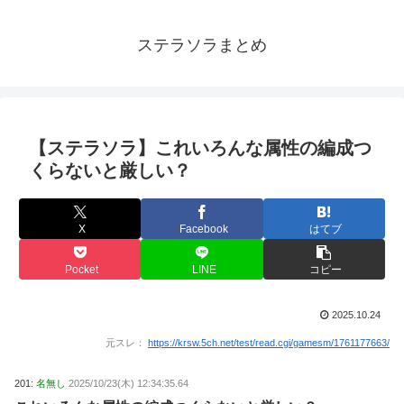
ステラソラまとめ
【ステラソラ】これいろんな属性の編成つ
くらないと厳しい？
X
Facebook
はてブ
Pocket
LINE
コピー
2025.10.24
元スレ：
https://krsw.5ch.net/test/read.cgi/gamesm/1761177663/
201:
名無し
2025/10/23(木) 12:34:35.64