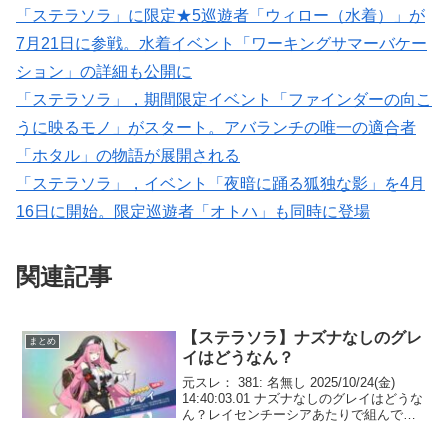
「ステラソラ」に限定★5巡遊者「ウィロー（水着）」が
7月21日に参戦。水着イベント「ワーキングサマーバケー
ション」の詳細も公開に
「ステラソラ」，期間限定イベント「ファインダーの向こ
うに映るモノ」がスタート。アバランチの唯一の適合者
「ホタル」の物語が展開される
「ステラソラ」，イベント「夜暗に踊る狐独な影」を4月
16日に開始。限定巡遊者「オトハ」も同時に登場
関連記事
【ステラソラ】ナズナなしのグレ
まとめ
イはどうなん？
元スレ： 381: 名無し 2025/10/24(金)
14:40:03.01 ナズナなしのグレイはどうな
ん？レイセンチーシアあたりで組んでも
行けるなら交換するチトセフリージア揃
えて適当にリセマラ終わらせちまった