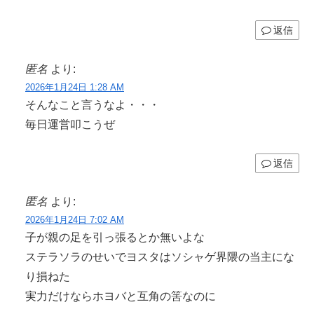
返信
匿名
より:
2026年1月24日 1:28 AM
そんなこと言うなよ・・・
毎日運営叩こうぜ
返信
匿名
より:
2026年1月24日 7:02 AM
子が親の足を引っ張るとか無いよな
ステラソラのせいでヨスタはソシャゲ界隈の当主にな
り損ねた
実力だけならホヨバと互角の筈なのに