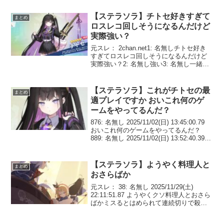
【ステラソラ】チトセ好きすぎて
まとめ
ロスレコ回しそうになるんだけど
実際強い？
元スレ： 2chan.net1: 名無しチトセ好き
すぎてロスレコ回しそうになるんだけど
実際強い？2: 名無し強い3: 名無し一緒に
温泉に行くストーリーも読めますソラ4:
名無しチトセのロスレコはな…ホームに
も設定できちまうんだ5: 名無しメ...
【ステラソラ】これがチトセの最
まとめ
適プレイですか おいこれ何のゲ
ームをやってるんだ？
876: 名無し 2025/11/02(日) 13:45:00.79
おいこれ何のゲームをやってるんだ？
889: 名無し 2025/11/02(日) 13:52:40.39
>>876回避で攻撃上がるやつって実際に
攻撃を回避する必要はなく...
【ステラソラ】ようやく料理人と
まとめ
おさらばか
元スレ： 38: 名無し 2025/11/29(土)
22:11:51.87 ようやくクソ料理人とおさら
ばかミスるとはめられて連続切りで殺し
やがって苦労させられたわ 37: 名無し
2025/11/29(土) 22:10:00.21 料理人...