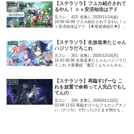
【ステラソラ】フユカ紹介されて
まとめ
るやん！ ｃｖ安済知佳はアド
元スレ： 423: 名無し 2025/11/14(金)
18:09:54.99 フユカ紹介されてるやん！ｃ
ｖ安済知佳はアド 【🌟巡遊者紹介🌟】
『フユカ』巡遊者ギルド『花咲旅団』に
所属する、人見知りで内気な少女。人か
ら声をかけられないよう、い...
【ステラソラ】生放送来たじゃん
まとめ
ハジソラだろこれ
元スレ： 351: 名無し 2025/12/15(月)
16:02:48.96 生放送来たじゃんハジソラだ
ろこれ 🎉新番組「魔王くんちゃんネル」
🎉12/21(日)19時～【ステラソラ】魔王放
送局（MHK）「魔王くんちゃんネル」が
放送決定！放...
【ステラソラ】再臨すげーな こ
まとめ
れを放置で余裕って人完凸でもし
てんの
元スレ： 334: 名無し 2026/01/11(日)
03:49:13.63 再臨すげーなフユカシアナノ
ハ（ナツカ）で行ったけどまず倒せもせ
んわ36ゲージも残ってたこれを放置で余
裕って人完凸でもしてんの 336: 名無し
2026/01/...