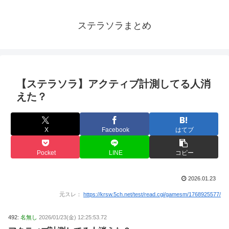
ステラソラまとめ
【ステラソラ】アクティブ計測してる人消
えた？
X
Facebook
はてブ
Pocket
LINE
コピー
2026.01.23
元スレ：
https://krsw.5ch.net/test/read.cgi/gamesm/1768925577/
492:
名無し
2026/01/23(金) 12:25:53.72