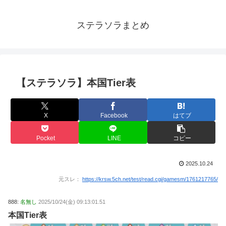
ステラソラまとめ
【ステラソラ】本国Tier表
X
Facebook
はてブ
Pocket
LINE
コピー
2025.10.24
元スレ：
https://krsw.5ch.net/test/read.cgi/gamesm/1761217765/
888:
名無し
2025/10/24(金) 09:13:01.51
本国Tier表