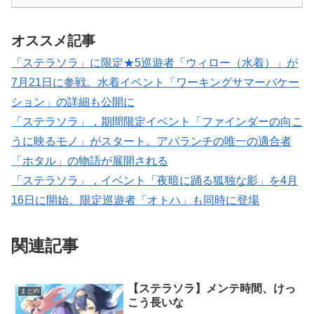
オススメ記事
「ステラソラ」に限定★5巡遊者「ウィロー（水着）」が
7月21日に参戦。水着イベント「ワーキングサマーバケー
ション」の詳細も公開に
「ステラソラ」，期間限定イベント「ファインダーの向こ
うに映るモノ」がスタート。アバランチの唯一の適合者
「ホタル」の物語が展開される
「ステラソラ」，イベント「夜暗に踊る狐独な影」を4月
16日に開始。限定巡遊者「オトハ」も同時に登場
関連記事
【ステラソラ】メンテ時間、けっ
まとめ
こう長いな