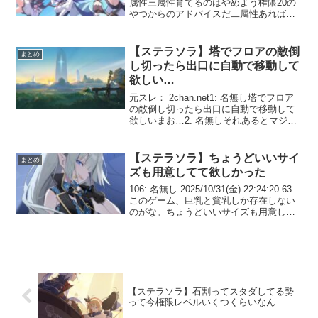
属性三属性育てるのはやめよう権限20の
やつからのアドバイスだ二属性あれば今
のコンテンツは全部クリアできる2: 名無
しだからチトセと土の２人を皆リセマラ
したんですね…3: 名無し最初くらいは
【ステラソラ】塔でフロアの敵倒
まとめ
ジ...
し切ったら出口に自動で移動して
欲しい…
元スレ： 2chan.net1: 名無し塔でフロア
の敵倒し切ったら出口に自動で移動して
欲しいまお…2: 名無しそれあるとマジで
嬉しいぬ3: 名無し自動にするとNPCスル
ーする可能性があるまおね会話も自動に
しろ？それはそうまお4: 名無しオー...
【ステラソラ】ちょうどいいサイ
まとめ
ズも用意してて欲しかった
106: 名無し 2025/10/31(金) 22:24:20.63
このゲーム、巨乳と貧乳しか存在しない
のがな。ちょうどいいサイズも用意して
て欲しかった。110: 名無し
2025/10/31(金) 22:27:16.18 >>106コゼ...
【ステラソラ】石割ってスタダしてる勢
って今権限レベルいくつくらいなん