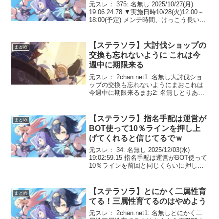
元スレ： 375: 名無し 2025/10/27(月)
19:06:24.78 ▼実施日時10/28(火)12:00～
18:00(予定) メンテ時間、けっこう長い
な。これは、延長の可能性も高そう。
379: 名無し 2025/10/27(月)...
【ステラソラ】大討伐ショップの
まとめ
交換も忘れないように これは今
週中に期限来る
元スレ： 2chan.net1: 名無し大討伐ショ
ップの交換も忘れないようにまおこれは
今週中に期限来るまお2: 名無しとりあえ
ず首領箱と光は交換して残り7500まお3:
名無し交換先を決めかねてるまおロスレ
コならしばらくは凸考えないでやるし...
【ステラソラ】指名手配は運営が
まとめ
BOT使って10％ラインを押し上
げてくれると信じてるでｗ
元スレ： 34: 名無し 2025/12/03(水)
19:02:59.15 指名手配は運営がBOT使って
10％ラインを前回と同じくらいに押し上
げてくれると信じてるでｗ 37: 名無し
2025/12/03(水) 19:06:09.93 >...
【ステラソラ】とにかく二属性育
まとめ
てる！三属性育てるのはやめよう
元スレ： 2chan.net1: 名無しとにかく二