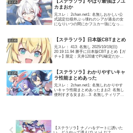
【ステラソラ】やはり最強はフユ
まとめ
カまおか
元スレ： 2chan.net1: 名無しおかしい公
式認定仕様外ぶっ壊れのシアが過去の女
になりいつの間にかフユカ一強になって
るまお2: 名無しそりゃあ今火月間だから
そうなるまお3: 名無しシア実はそんなに
強くないまおダッシュキャンセル常時さ
【ステラソラ】日本版CBTまとめ
まとめ
せ...
元スレ： 413: 名無し 2025/10/19(日)
20:19:11.94 勝手に日本版CBTまとめ【ガ
チャ】限定：天井120連でPU確定だから
ここ回せ。10連3ｋ円換算だと3.6万で確
定入手。最大5凸6枚必要恒常：天井160連
で最高レ...
【ステラソラ】わかりやすいキャ
まとめ
ラ性能まとめあった
元スレ： 2chan.net1: 名無しわかりやす
いキャラ性能まとめあったまお2: 名無し
便利すぎる女まお…3: 名無しティリアも
盾みたいに5人に増えてくれ！4: 名無し水
編成にはまぁ要らんかまお…5: 名無しテ
ィリアとかの支援サポーターの...
【ステラソラ】ナノハをデートに誘いた
い。どうやって誘えばいいんだ？