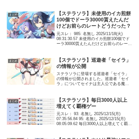
【ステラソラ】未使用のイカ煎餅
まとめ
100個でドーラ30000貰えたんだ
けどお前らのレートどうだった？
元スレ： 985: 名無し 2025/11/18(火)
08:31:30.57 未使用のイカ煎餅100個でド
ーラ30000貰えたんだけどお前らのレート
どうだった？イベント交換と同レートな
ら足りないドーラを稼ぐためにアイテム
交換しきってもイベ...
【ステラソラ】巡遊者「セイラ」
まとめ
の情報が公開
ステラソラに登場する巡遊者「セイラ」
の情報が公開されました。巡遊者「セイ
ラ」についてセイナは主人公である魔王
と共に旅をする巡遊者ギルド「空白旅
団」の元気担当です。ポジティブさなら
誰にも負けない、明るく元気なギルドの
【ステラソラ】毎日3000人以上
まとめ
ムードメーカー。困っている...
増えてく覇権ゲー
元スレ： 93: 名無し 2025/12/15(月)
07:35:56.84 95: 名無し 2025/12/15(月)
08:05:09.62 毎日3000人以上増えてく覇権
ゲー 101: 名無し 2025/12/15(月) 08:30:...