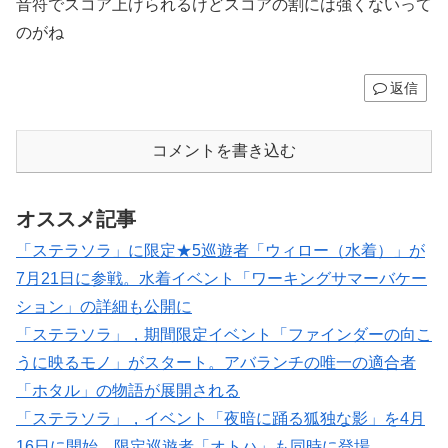
音符でスコア上げられるけどスコアの割には強くないって
のがね
返信
コメントを書き込む
オススメ記事
「ステラソラ」に限定★5巡遊者「ウィロー（水着）」が
7月21日に参戦。水着イベント「ワーキングサマーバケー
ション」の詳細も公開に
「ステラソラ」，期間限定イベント「ファインダーの向こ
うに映るモノ」がスタート。アバランチの唯一の適合者
「ホタル」の物語が展開される
「ステラソラ」，イベント「夜暗に踊る狐独な影」を4月
16日に開始。限定巡遊者「オトハ」も同時に登場