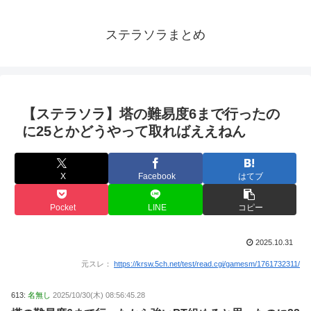
ステラソラまとめ
【ステラソラ】塔の難易度6まで行ったの
に25とかどうやって取ればええねん
X
Facebook
はてブ
Pocket
LINE
コピー
2025.10.31
元スレ：
https://krsw.5ch.net/test/read.cgi/gamesm/1761732311/
613:
名無し
2025/10/30(木) 08:56:45.28