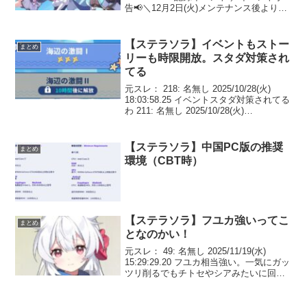
告📢＼12月2日(火)メンテナンス後より、
新イベント【記録大募集】が開催予定で
す✨▼開催期間2025年12月2日(火)メンテ
ナンス後～...
【ステラソラ】イベントもストー
まとめ
リーも時限開放。スタダ対策され
てる
元スレ： 218: 名無し 2025/10/28(火)
18:03:58.25 イベントスタダ対策されてる
わ 211: 名無し 2025/10/28(火)
18:02:41.45 イベクエノーマル１だけで次
10時間後解放になってるわ 214...
【ステラソラ】中国PC版の推奨
まとめ
環境（CBT時）
【ステラソラ】フユカ強いってこ
まとめ
となのかい！
元スレ： 49: 名無し 2025/11/19(水)
15:29:29.20 フユカ相当強い。一気にガッ
ツリ削るでもチトセやシアみたいに回避
（ダッシュ）→攻撃みたいなのが無いか
ら操作してる感が薄いな最低限の移動と
回避であとはオートで眺めてる...