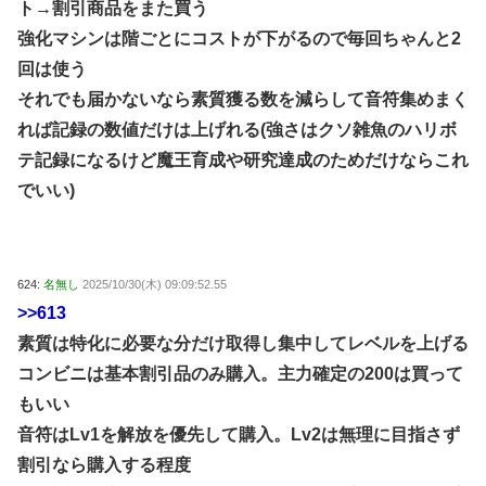
ト→割引商品をまた買う
強化マシンは階ごとにコストが下がるので毎回ちゃんと2
回は使う
それでも届かないなら素質獲る数を減らして音符集めまく
れば記録の数値だけは上げれる(強さはクソ雑魚のハリボ
テ記録になるけど魔王育成や研究達成のためだけならこれ
でいい)
624:
名無し
2025/10/30(木) 09:09:52.55
>>613
素質は特化に必要な分だけ取得し集中してレベルを上げる
コンビニは基本割引品のみ購入。主力確定の200は買って
もいい
音符はLv1を解放を優先して購入。Lv2は無理に目指さず
割引なら購入する程度