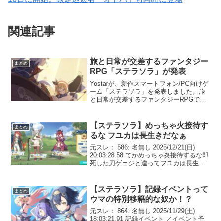
関連記事
旅と日常が交差するファンタジー
まとめ
RPG「ステラソラ」が発表
Yostarが、新作スマートフォン/PC向けゲ
ーム「ステラソラ」を発表しました。旅
と日常が交差するファンタジーRPGで
す。「ステラソラ」の世界観がわかる3本
のPVが公開タイトルの発表と合わせて３
本のPVが公開されています。アニメPV
【ステラソラ】めっちゃ火接待す
まとめ
ゲームプ...
るな フユカは長生きだなぁ
元スレ： 586: 名無し 2025/12/21(日)
20:03:28.58 てかめっちゃ炎接待するな即
死した刀ゲェジと違ってフユカは長生き
だなぁそんでシアのせいでこれからしば
らく光だけはぶられ続けんだろうな…
596: 名無し 2025/...
【ステラソラ】記録イベントって
まとめ
ウマの特別移籍的な奴か！？
元スレ： 864: 名無し 2025/11/29(土)
18:03:21.91 記録イベント ／イベント予