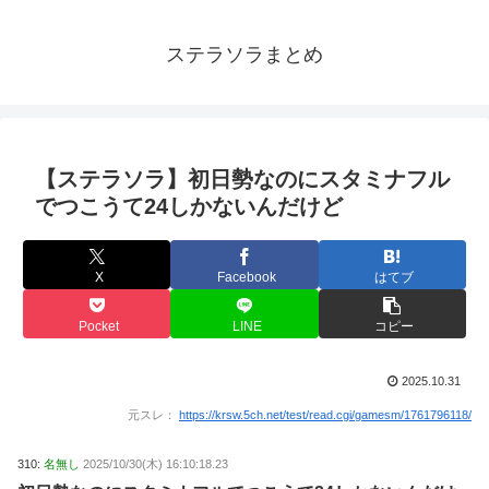
ステラソラまとめ
【ステラソラ】初日勢なのにスタミナフル
でつこうて24しかないんだけど
X
Facebook
はてブ
Pocket
LINE
コピー
2025.10.31
元スレ：
https://krsw.5ch.net/test/read.cgi/gamesm/1761796118/
310:
名無し
2025/10/30(木) 16:10:18.23