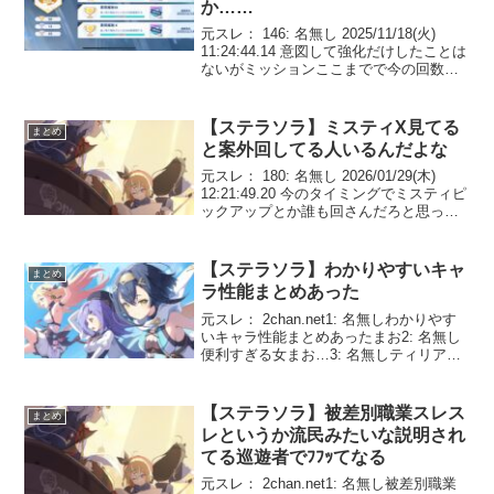
か……
元スレ： 146: 名無し 2025/11/18(火)
11:24:44.14 意図して強化だけしたことは
ないがミッションここまでで今の回数は
分からんな151: 名無し 2025/11/18(火)
11:27:02.88 >>146すごすぎ...
【ステラソラ】ミスティX見てる
まとめ
と案外回してる人いるんだよな
元スレ： 180: 名無し 2026/01/29(木)
12:21:49.20 今のタイミングでミスティピ
ックアップとか誰も回さんだろと思って
たけどX見てると案外回してる人いるんだ
よな 181: 名無し 2026/01/29(木) 12:3...
【ステラソラ】わかりやすいキャ
まとめ
ラ性能まとめあった
元スレ： 2chan.net1: 名無しわかりやす
いキャラ性能まとめあったまお2: 名無し
便利すぎる女まお…3: 名無しティリアも
盾みたいに5人に増えてくれ！4: 名無し水
編成にはまぁ要らんかまお…5: 名無しテ
ィリアとかの支援サポーターの...
【ステラソラ】被差別職業スレス
まとめ
レというか流民みたいな説明され
てる巡遊者でﾌﾌｯてなる
元スレ： 2chan.net1: 名無し被差別職業