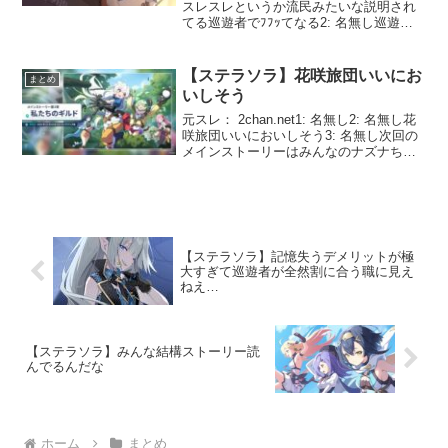
スレスレというか流民みたいな説明され
てる巡遊者でﾌﾌｯてなる2: 名無し巡遊者
のもたらす神器頼りなのに意図的に彼ら
彼女らの地位はあんまり高くならないよ
うにしてる節がある3: 名無し文明がも
【ステラソラ】花咲旅団いいにお
まとめ
は...
いしそう
元スレ： 2chan.net1: 名無し2: 名無し花
咲旅団いいにおいしそう3: 名無し次回の
メインストーリーはみんなのナズナちゃ
んの出番だぞ4: 名無しうおおおおおおあ
ああああああ！！！！5: 名無し薪を持っ
てるちびっこムービーだとめっち...
【ステラソラ】記憶失うデメリットが極
大すぎて巡遊者が全然割に合う職に見え
ねえ…
【ステラソラ】みんな結構ストーリー読
んでるんだな
ホーム
まとめ