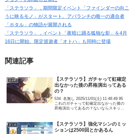
「ステラソラ」，期間限定イベント「ファインダーの向こ
うに映るモノ」がスタート。アバランチの唯一の適合者
「ホタル」の物語が展開される
「ステラソラ」，イベント「夜暗に踊る狐独な影」を4月
16日に開始。限定巡遊者「オトハ」も同時に登場
関連記事
【ステラソラ】ガチャって虹確定
まとめ
出なかった後の昇格演出ってある
の？
534: 名無し 2025/11/01(土) 11:48:49.95
これのガチャって虹確定出なかった後の
昇格演出ってあるの？ないならスキップ
で全部飛ばすんだが 536: 名無し
2025/11/01(土) 11:51:20.63 >>53...
【ステラソラ】強化マシンのミッ
まとめ
ションは2500回とかあるん