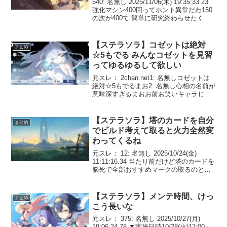
540: 名無し 2025/11/06(木) 19:35:33.23
強化マシン400回ってホント異常だわ150
の次が400て 簡単に研究終わらせたくな
い意志だけはヒシヒシと感じた555: 名無
し 2025/11/06(木) 19:49:2...
【ステラソラ】コゼットは絶対
まとめ
☆5もでる みんなコゼットを見習
ってゆるゆるして欲しい
元スレ： 2chan.net1: 名無しコゼットは
絶対☆5もでるまお2: 名無し心相の名前が
意味深すぎるまおお前お笑いキャラじゃ
ないんまお？3: 名無しチョロくてポンコ
ツな上に割と不憫でなんか愛玩動物的な
愛おしさを感じるまお4: 名無しコゼ...
【ステラソラ】塔のカードを自分
まとめ
でビルド考えて取ると火力全然変
わってくるね
元スレ： 12: 名無し 2025/10/24(金)
11:11:16.34 当たり前だけど塔のカードを
脳死で全部おすすめマークの取るのと自
分でビルド考えて取るのとだと火力全然
変わってくるね 20: 名無し
2025/10/24(金) 11...
【ステラソラ】メンテ時間、けっ
まとめ
こう長いな
元スレ： 375: 名無し 2025/10/27(月)
19:06:24.78 ▼実施日時10/28(火)12:00～