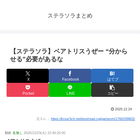
ステラソラまとめ
【ステラソラ】ベアトリスうぜー “分から
せる”必要があるな
X
Facebook
はてブ
Pocket
LINE
コピー
2025.12.24
元スレ：
https://krsw.5ch.net/test/read.cgi/gamesm/1766339802/
816:
名無し
2025/12/23(火) 22:40:20.00