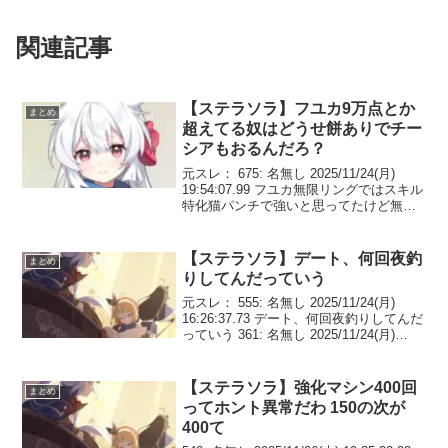
関連記事
【ステラソラ】フユカ9万点とか
まとめ
超えてる奴はどうせ餅ありでチー
シアもおるんだろ？
元スレ： 675: 名無し 2025/11/24(月)
19:54:07.99 フユカ無限リングではスキル
特化猫パンチで強いと思ってたけど無凸
チーシア無しだと全然スコア出ないじゃ
ん3万5千くらいしか出ないんだが・・・
チトセより弱い9万点とか...
【ステラソラ】デート、何回夜釣
まとめ
りしてんだっていう
元スレ： 555: 名無し 2025/11/24(月)
16:26:37.73 デート、何回夜釣りしてんだ
っていう 361: 名無し 2025/11/24(月)
02:05:26.15 どうせ毎日デートするから毎
日反応同じ方が割り切れて良い...
【ステラソラ】強化マシン400回
まとめ
ってホント異常だわ 150の次が
400て