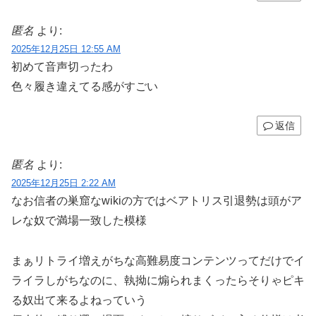
匿名
より:
2025年12月25日 12:55 AM
初めて音声切ったわ
色々履き違えてる感がすごい
返信
匿名
より:
2025年12月25日 2:22 AM
なお信者の巣窟なwikiの方ではベアトリス引退勢は頭がア
レな奴で満場一致した模様
まぁリトライ増えがちな高難易度コンテンツってだけでイ
ライラしがちなのに、執拗に煽られまくったらそりゃピキ
る奴出て来るよねっていう