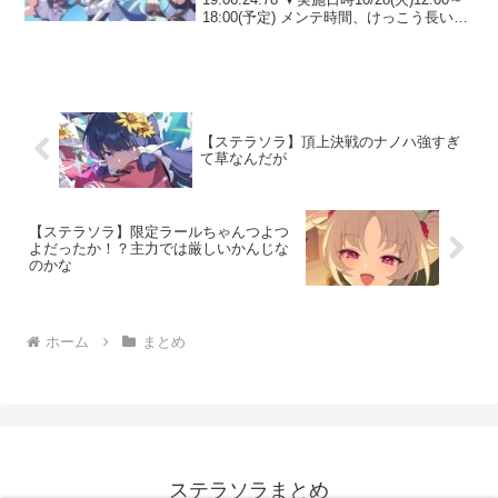
18:00(予定) メンテ時間、けっこう長い
な。これは、延長の可能性も高そう。
379: 名無し 2025/10/27(月)...
【ステラソラ】頂上決戦のナノハ強すぎ
て草なんだが
【ステラソラ】限定ラールちゃんつよつ
よだったか！？主力では厳しいかんじな
のかな
ホーム
まとめ
ステラソラまとめ