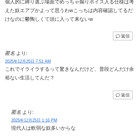
個人的に縛り選ぶ場面でめっちゃ煽りボイス入る仕様は考
えた奴エアプかよって思うわwこっちは内容確認してるだ
けなのに鬱陶しくて頭に入って来ないw
返信
匿名
より:
2025年12月25日 7:51 AM
これでイライラするって驚きなんだけど、普段どんだけ余
裕ない生活してんだ？
返信
匿名
より:
2025年12月25日 1:16 PM
現代人は軟弱な奴多いからな