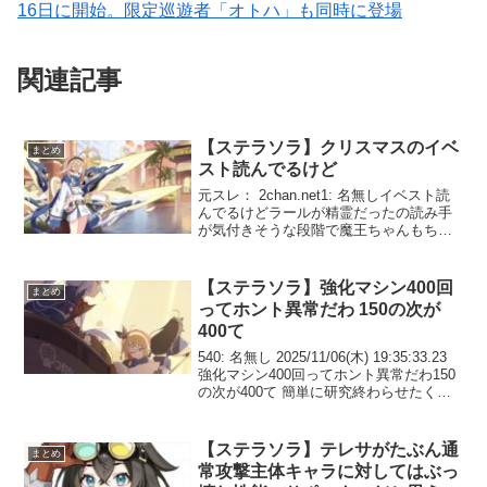
16日に開始。限定巡遊者「オトハ」も同時に登場
関連記事
【ステラソラ】クリスマスのイベ
まとめ
スト読んでるけど
元スレ： 2chan.net1: 名無しイベスト読
んでるけどラールが精霊だったの読み手
が気付きそうな段階で魔王ちゃんもちゃ
んと気付いてくれるの聡くて好き2: 名無
しラールは今も絶頂したら身体光るんか
なまお3: 名無しアホ毛ロリ以外にもエッ
【ステラソラ】強化マシン400回
まとめ
チ...
ってホント異常だわ 150の次が
400て
540: 名無し 2025/11/06(木) 19:35:33.23
強化マシン400回ってホント異常だわ150
の次が400て 簡単に研究終わらせたくな
い意志だけはヒシヒシと感じた555: 名無
し 2025/11/06(木) 19:49:2...
【ステラソラ】テレサがたぶん通
まとめ
常攻撃主体キャラに対してはぶっ