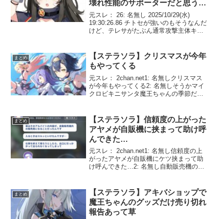
壊れ性能のサポーターだと思うん
だよな
元スレ： 26: 名無し 2025/10/29(水)
19:30:26.86 チトセが強いのもそうなんだ
けど、テレサがたぶん通常攻撃主体キャ
ラに対してはぶっ壊れ性能のサポーター
だと思うんだよな 29: 名無し
2025/10/29(水) 1...
【ステラソラ】クリスマスが今年
まとめ
もやってくる
元スレ： 2chan.net1: 名無しクリスマス
が今年もやってくる2: 名無しそうかマイ
クロビキニサンタ魔王ちゃんの季節だ
な…3: 名無しハロウィンやらないのか4:
名無しクリスマス魔王ちゃんアクスタそ
りゃ売るでしょうよ5: 名無しそうか...
【ステラソラ】信頼度の上がった
まとめ
アヤメが自販機に挟まって助け呼
んできた…
元スレ： 2chan.net1: 名無し信頼度の上
がったアヤメが自販機にケツ挟まって助
け呼んできた…2: 名無し自動販売機の中
でバイトって何してるんだ…？3: 名無し
アヤメ水生成機4: 名無しボタン押した飲
み物をゴトンと落とすお仕事5: 名...
【ステラソラ】アキバショップで
まとめ
魔王ちゃんのグッズだけ売り切れ
報告あって草