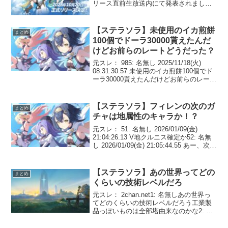
リース直前生放送内にて発表されまし
た。引き続き、ステラソラの事前登録が
受付中です。配信次第連絡がくるように
なるので登録しておきましょう
【ステラソラ】未使用のイカ煎餅
まとめ
100個でドーラ30000貰えたんだ
けどお前らのレートどうだった？
元スレ： 985: 名無し 2025/11/18(火)
08:31:30.57 未使用のイカ煎餅100個でド
ーラ30000貰えたんだけどお前らのレート
どうだった？イベント交換と同レートな
ら足りないドーラを稼ぐためにアイテム
交換しきってもイベ...
【ステラソラ】フィレンの次のガ
まとめ
チャは地属性のキャラか！？
元スレ： 51: 名無し 2026/01/09(金)
21:04:26.13 V地クルニス確定か52: 名無
し 2026/01/09(金) 21:05:44.55 あー、次の
ガチャは土確定じゃん土のバランサーだ
な 53: 名無し 2026/...
【ステラソラ】あの世界ってどの
まとめ
くらいの技術レベルだろ
元スレ： 2chan.net1: 名無しあの世界っ
てどのくらいの技術レベルだろう工業製
品っぽいものは全部塔由来なのかな2: 名
無し近代的なのは大体塔由来っぽいね巡
遊者エピでゲーセンで遊ばせたい時大体