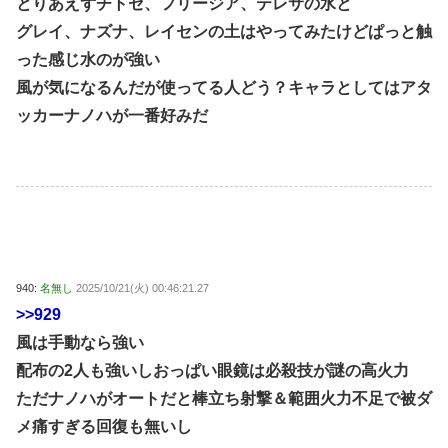
とりあえずチトセ、フリージア、テレサの水と
グレイ、ナズナ、レイセンの土はやってみたけどぱっと触
った感じ水のが強い
風が気になるんだが使ってる人どう？キャラとしてはアタ
ッカーナノハが一番好みだ
940:
名無し
2025/10/21(火) 00:46:21.27
>>929
風は手動なら強い
配布の2人も強いしおっぱい眼鏡は必殺技が謎の高火力
ただナノハがオートだと棒立ち射撃＆範囲火力不足で被ダ
メ痛すぎる回復も無いし