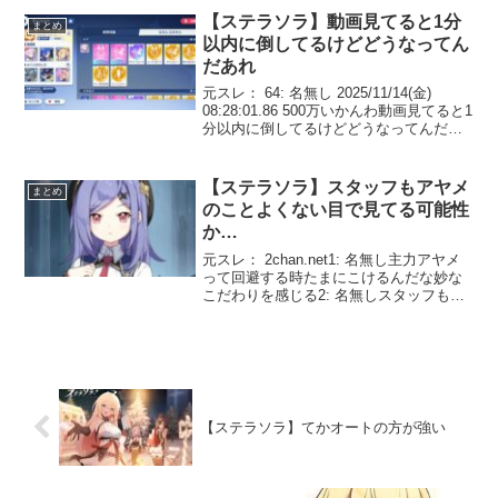
塔でやってるから笑う3: 名無しシアの祖
【ステラソラ】動画見てると1分
まとめ
母...
以内に倒してるけどどうなってん
だあれ
元スレ： 64: 名無し 2025/11/14(金)
08:28:01.86 500万いかんわ動画見てると1
分以内に倒してるけどどうなってんだあ
れ 66: 名無し 2025/11/14(金) 08:29:41.76
>>64凸数もしくは耐性...
【ステラソラ】スタッフもアヤメ
まとめ
のことよくない目で見てる可能性
か…
元スレ： 2chan.net1: 名無し主力アヤメ
って回避する時たまにこけるんだな妙な
こだわりを感じる2: 名無しスタッフもア
ヤメのことよくない目で見てる可能性
か…3: 名無しかわいいからなアヤメちゃ
ん…4: 名無しアヤメの巨とも貧とも言
え...
【ステラソラ】てかオートの方が強い