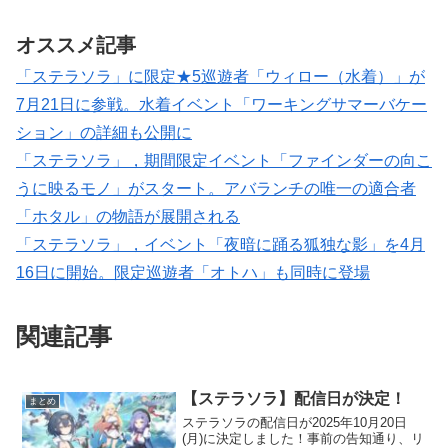
オススメ記事
「ステラソラ」に限定★5巡遊者「ウィロー（水着）」が
7月21日に参戦。水着イベント「ワーキングサマーバケー
ション」の詳細も公開に
「ステラソラ」，期間限定イベント「ファインダーの向こ
うに映るモノ」がスタート。アバランチの唯一の適合者
「ホタル」の物語が展開される
「ステラソラ」，イベント「夜暗に踊る狐独な影」を4月
16日に開始。限定巡遊者「オトハ」も同時に登場
関連記事
【ステラソラ】配信日が決定！
まとめ
ステラソラの配信日が2025年10月20日
(月)に決定しました！事前の告知通り、リ