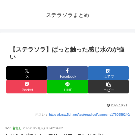
ステラソラまとめ
【ステラソラ】ぱっと触った感じ水のが強
い
X
Facebook
はてブ
Pocket
LINE
コピー
2025.10.21
元スレ：
https://krsw.5ch.net/test/read.cgi/gamesm/1760959240/
929:
名無し
2025/10/21(火) 00:42:34.02