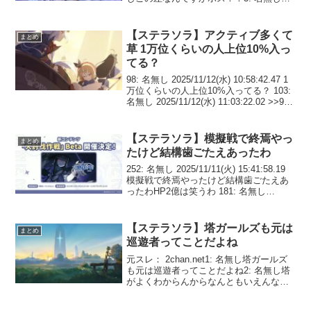
いうかエンディング曲かかってびっくり
した！いいゲームだったマジで4: 名無し4
章から加速度的に面白くなったな…続...
【ステラソラ】アクティブ多くて
まとめ
草 1万位くらいの人上位10%入っ
てる？
98: 名無し 2025/11/12(水) 10:58:42.47 1
万位くらいの人上位10%入ってる？ 103:
名無し 2025/11/12(水) 11:03:22.02 >>98
ランキング報酬の黒くなってるところが
今の位置でいいのか？...
【ステラソラ】模擬戦で終焉やっ
まとめ
たけど結構歯ごたえあったわ
252: 名無し 2025/11/11(火) 15:41:58.19
模擬戦で終焉やったけど結構歯ごたえあ
ったわHP2億は笑うわ 181: 名無し
2025/11/11(火) 15:20:05.86 終焉もシア編
成だけで余裕やな 191: ...
【ステラソラ】塔ガールズも元は
まとめ
巡遊者ってことだよね
元スレ： 2chan.net1: 名無し塔ガールズ
も元は巡遊者ってことだよね2: 名無し塔
がよくわからんからなんともいえんな～
3: 名無しヴェルナーたちはなんか魔王の
こと特別視してるし記憶失う前の配下か