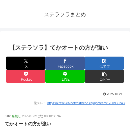
ステラソラまとめ
【ステラソラ】てかオートの方が強い
X
Facebook
はてブ
Pocket
LINE
コピー
2025.10.21
元スレ：
https://krsw.5ch.net/test/read.cgi/gamesm/1760959240/
816:
名無し
2025/10/21(火) 00:10:38.94
てかオートの方が強い