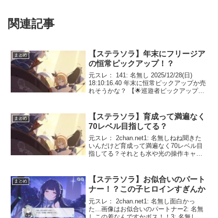
関連記事
【ステラソラ】年末にフリージア
まとめ
の恒常ピックアップ！？
元スレ： 141: 名無し 2025/12/28(日)
18:10:16.40 年末に恒常ピックアップか売
れそうかな？ 【🌟巡遊者ピックアップ開
催🌟】巡遊者ピックアップガチャ「熟練
巡遊者募集」にて、★5巡遊者『フリージ
ア』(CV:#Lynn...
【ステラソラ】育成って満遍なく
まとめ
70レベル目指してる？
元スレ： 2chan.net1: 名無しねね聞きた
いんだけど育成って満遍なく70レベル目
指してる？それとも水や光の操作キャラ
は80~90目指したほうがいいかな？もち
ろん人によりけりだと思うが突破素材重
たくて悩み中先に70にして上級回せるよ
【ステラソラ】お似合いのパート
まとめ
う...
ナー！？この子ヒロインすぎんか
元スレ： 2chan.net1: 名無し面白かっ
た…画像はお似合いのパートナー2: 名無
しこの差なんですかボス！！3: 名無して